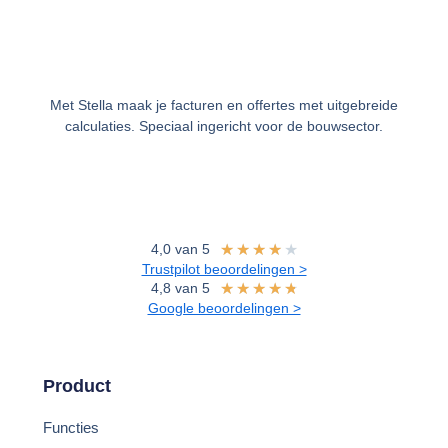
Met Stella maak je facturen en offertes met uitgebreide
calculaties. Speciaal ingericht voor de bouwsector.
★
★
★
★
★
4,0 van 5
Trustpilot beoordelingen >
★
★
★
★
★
4,8 van 5
Google beoordelingen >
Product
Functies