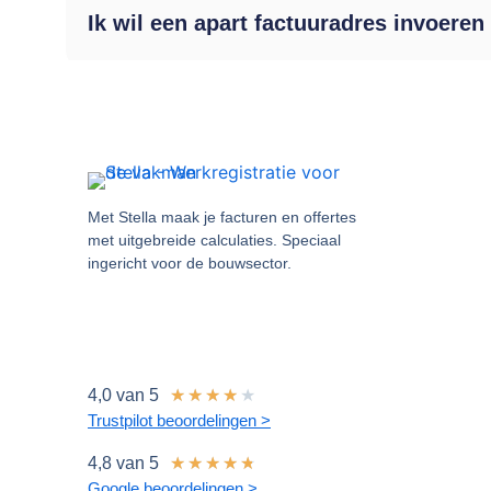
Ik wil een apart factuuradres invoeren
Met Stella maak je facturen en offertes
met uitgebreide calculaties. Speciaal
ingericht voor de bouwsector.
4,0 van 5
★
★
★
★
★
Trustpilot beoordelingen >
4,8 van 5
★
★
★
★
★
Google beoordelingen >