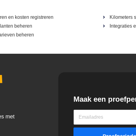
ren en kosten registreren
Kilometers s
lanten beheren
Integraties
arieven beheren
a
Maak een proefpe
es met