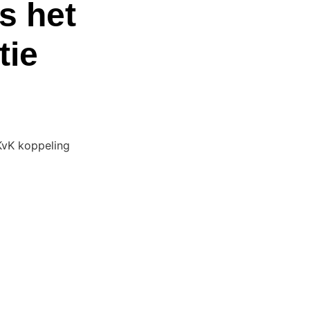
s het
tie