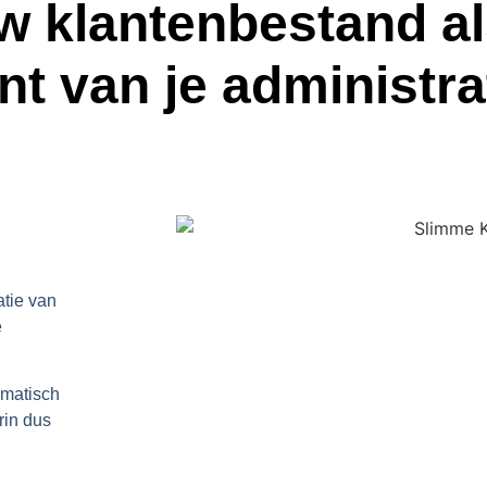
uw klantenbestand al
nt
van je administra
atie van
e
omatisch
rin dus