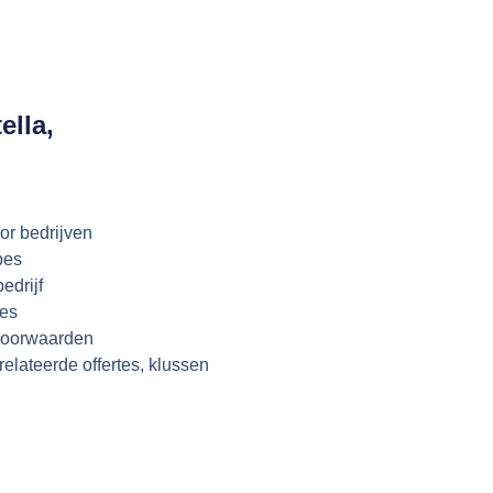
ella,
or bedrijven
pes
edrijf
res
evoorwaarden
elateerde offertes, klussen