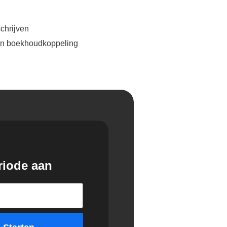
chrijven
 en boekhoudkoppeling
riode aan