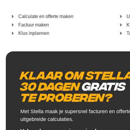
Calculate en offerte maken
U
Factuur maken
K
Klus inplannen
T
Klaar om Stell
30 dagen
gratis
te proberen?
Met Stella maak je supersnel facturen en offert
uitgebreide calculaties.