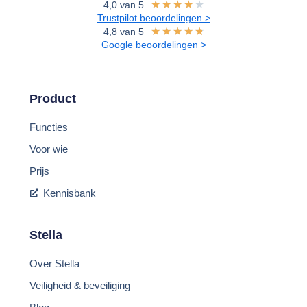
★
★
★
★
★
4,0 van 5
Trustpilot beoordelingen >
★
★
★
★
★
4,8 van 5
Google beoordelingen >
Product
Functies
Voor wie
Prijs
Kennisbank
Stella
Over Stella
Veiligheid & beveiliging