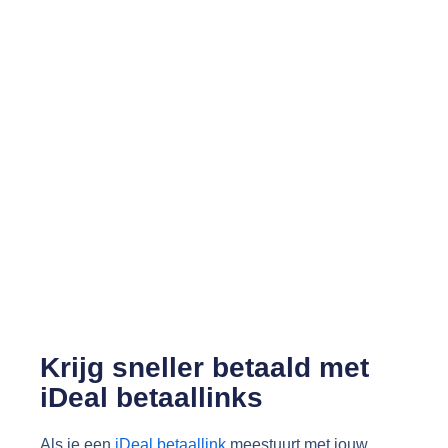
Krijg sneller betaald met
iDeal betaallinks
Als je een
iDeal betaallink
meestuurt met jouw