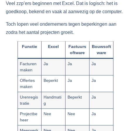
Veel zzp’ers beginnen met Excel. Dat is logisch: het is
goedkoop, bekend en vaak al aanwezig op de computer.
Toch lopen veel ondernemers tegen beperkingen aan
zodra het aantal projecten groeit.
Functie
Excel
Factuurs
Bouwsoft
oftware
ware
Facturen
Ja
Ja
Ja
maken
Offertes
Beperkt
Ja
Ja
maken
Urenregis
Handmati
Beperkt
Ja
tratie
g
Projectbe
Nee
Nee
Ja
heer
Meerwerk
Nee
Nee
Ja