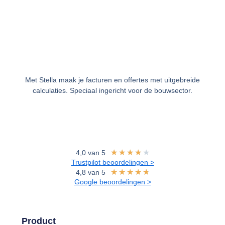
Met Stella maak je facturen en offertes met uitgebreide
calculaties. Speciaal ingericht voor de bouwsector.
★
★
★
★
★
4,0 van 5
Trustpilot beoordelingen >
★
★
★
★
★
4,8 van 5
Google beoordelingen >
Product