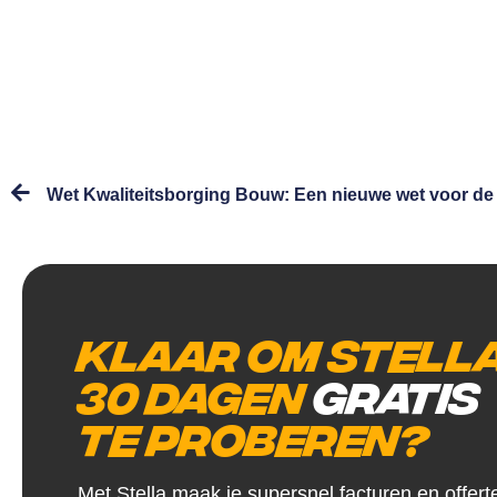
Wet Kwaliteitsborging Bouw: Een nieuwe wet voor d
Klaar om Stell
30 dagen
gratis
te proberen?
Met Stella maak je supersnel facturen en offert