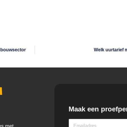
e bouwsector
Welk uurtarief
a
Maak een proefpe
es met