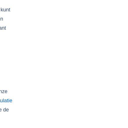
 kunt
en
ant
onze
ulatie
e de