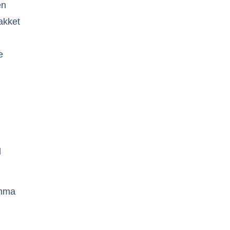
en
akket
e
d
amma