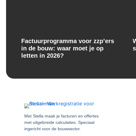
Factuurprogramma voor zzp’ers
W
in de bouw: waar moet je op
s
letten in 2026?
Met Stella maak je facturen en offertes
met uitgebreide calculaties. Speciaal
ingericht voor de bouwsector.