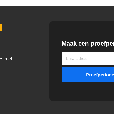
a
Maak een proefpe
es met
Proefperiode