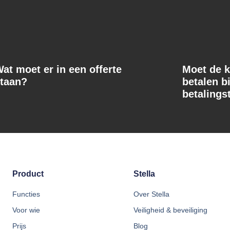
at moet er in een offerte
Moet de k
taan?
betalen b
betalings
Product
Stella
Functies
Over Stella
Voor wie
Veiligheid & beveiliging
Prijs
Blog