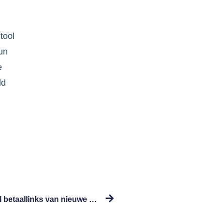
tool
hun
e
ld
Stella begint het nieuwe jaar sterk met iDeal betaallinks van nieuwe partner Mollie